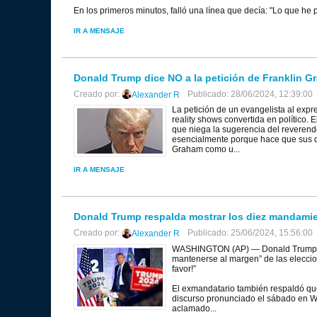
En los primeros minutos, falló una línea que decía: "Lo que he
IR A MENSAJE
Donald Trump dice NO a la petición de Franklin G
Creado por:
Publicado: 28/06/2024, 12:39:00
Alexander R
La petición de un evangelista al exp
reality shows convertida en político. 
que niega la sugerencia del reverendo
esencialmente porque hace que sus d
Graham como u...
IR A MENSAJE
Donald Trump respalda mostrar los diez mandamie
Creado por:
Publicado: 25/06/2024, 15:56:00
Alexander R
WASHINGTON (AP) — Donald Trump les
mantenerse al margen” de las eleccio
favor!”
El exmandatario también respaldó que
discurso pronunciado el sábado en Wa
aclamado...