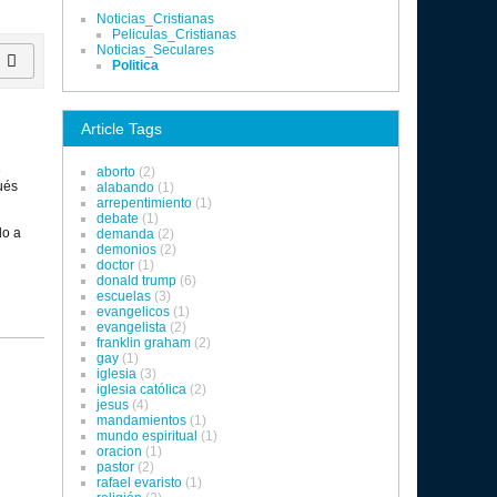
Noticias_Cristianas
Peliculas_Cristianas
Noticias_Seculares
Politica
Article Tags
e
aborto
(2)
ués
alabando
(1)
arrepentimiento
(1)
debate
(1)
do a
demanda
(2)
demonios
(2)
doctor
(1)
donald trump
(6)
escuelas
(3)
evangelicos
(1)
evangelista
(2)
franklin graham
(2)
gay
(1)
iglesia
(3)
iglesia católica
(2)
jesus
(4)
mandamientos
(1)
mundo espiritual
(1)
oracion
(1)
pastor
(2)
rafael evaristo
(1)