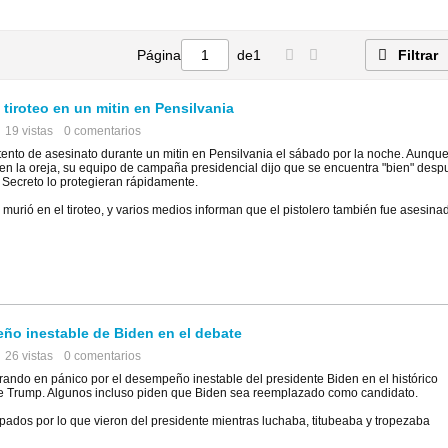
Página
de
1
Filtrar
tiroteo en un mitin en Pensilvania
19 vistas
0 comentarios
tento de asesinato durante un mitin en Pensilvania el sábado por la noche. Aunqu
en la oreja, su equipo de campaña presidencial dijo que se encuentra "bien" desp
 Secreto lo protegieran rápidamente.
murió en el tiroteo, y varios medios informan que el pistolero también fue asesina
ño inestable de Biden en el debate
26 vistas
0 comentarios
ndo en pánico por el desempeño inestable del presidente Biden en el histórico
e Trump. Algunos incluso piden que Biden sea reemplazado como candidato.
ados por lo que vieron del presidente mientras luchaba, titubeaba y tropezaba