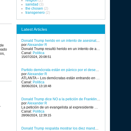
religión
(2)
sanidad
(3)
the chosen
(2)
transgenero
(2)
Latest Articles
Donald Trump herido en un intento de asesinato y tiroteo en un mitin en Pensilvania
por
Alexander R
 de
Donald Trump resultó herido en un intento de asesinato durante un mitin en Pensilvania el sábado por la noche. Aunque parece que Trump recibió un disparo en la oreja, su equipo de campaña presidencial dijo que se encuentra "bien" después de que valientes agentes del Servicio Secreto lo protegieran rápidamente.
ábado
Canal:
Politica
os,
15/07/2024, 20:08:51
Partido demócrata están en pánico por el desempeño inestable de Biden en el debate
por
Alexander R
ATLANTA – Los demócratas están entrando en pánico por el desempeño inestable del presidente Biden en el histórico debate de anoche con el expresidente Trump. Algunos incluso piden que Biden sea reemplazado como candidato.
Canal:
Politica
30/06/2024, 13:18:48
Donald Trump dice NO a la petición de Franklin Graham para dejar de maldecir durante los discursos
por
Alexander R
r
La petición de un evangelista al expresidente Donald Trump parece ser una petición demasiado grande para la estrella de reality shows convertida en político. El candidato presidencial republicano dijo a una multitud reunida en Filadelfia el sábado que niega la sugerencia del reverendo Franklin Graham de que evite utilizar el lenguaje maldiciente durante sus discursos, esencialmente porque hace que sus discursos sean menos interesantes. En un clip compartido en X, Trump elogió a Graham como u...
Canal:
Politica
28/06/2024, 12:39:15
Donald Trump respalda mostrar los diez mandamientos en escuelas y pide a evangélicos que voten en noviembre