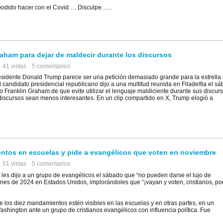
 podido hacer con el Covid…. Disculpe…...
raham para dejar de maldecir durante los discursos
41 vistas
5 comentarios
residente Donald Trump parece ser una petición demasiado grande para la estrella
El candidato presidencial republicano dijo a una multitud reunida en Filadelfia el s
 Franklin Graham de que evite utilizar el lenguaje maldiciente durante sus discurs
iscursos sean menos interesantes. En un clip compartido en X, Trump elogió a
ntos en escuelas y pide a evangélicos que voten en noviembre
51 vistas
5 comentarios
 dijo a un grupo de evangélicos el sábado que “no pueden darse el lujo de
nes de 2024 en Estados Unidos, implorándoles que “¡vayan y voten, cristianos, po
 los diez mandamientos estén visibles en las escuelas y en otras partes, en un
shington ante un grupo de cristianos evangélicos con influencia política. Fue