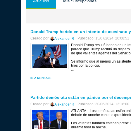
Artículos
Mis Suscripciones
Donald Trump herido en un intento de asesinato y 
Creado por:
Publicado: 15/07/2024, 20:08:51
Alexander R
Donald Trump resultó herido en un in
parece que Trump recibió un disparo 
de que valientes agentes del Servicio
Se informó que al menos un asistente 
tiros por la policía.
...
IR A MENSAJE
Partido demócrata están en pánico por el desempe
Creado por:
Publicado: 30/06/2024, 13:18:00
Alexander R
ATLANTA – Los demócratas están entra
debate de anoche con el expresident
Los votantes también estaban preocup
durante toda la noche.