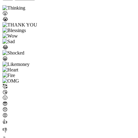
😤
😭
😂
😀
🥰
😘
🤢
😎
😞
😡
👍
👎