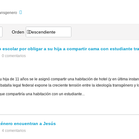
ransgenero
Orden
Descendiente
escolar por obligar a su hija a compartir cama con estudiante tr
0 comentarios
u hija de 11 años se le asignó compartir una habitación de hotel (y en última inst
atalla legal federal expone la creciente tensión entre la ideología transgénero y 
ue compartiría una habitación con un estudiante...
género encuentran a Jesús
4 comentarios