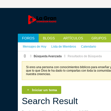
FOROS
BLOGS
ARTÍCULOS
GRUPOS
Mensajes de Hoy
Lista de Miembros
Calendario
Búsqueda Avanzada
Resultados de Búsqueda
Si eres una persona con conocimientos biblicos para enseñar y 
que lo que Dios te ha dado lo compartas con toda la comunida
nuestra creencias.
Iniciar un tema
Search Result