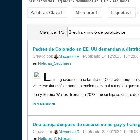
Resultados de Búsqueda:
2 resultados en 0,0152 segundos
Palabras Clave
Miembros
Etiquetas
t
Clasificar Por
Fecha - inicio de publicación
Padres de Colorado en EE. UU demandan a distrito 
Creado por:
Publicado: 14/12/2025, 15:42:06
Alexander R
en
Noticias_Seculares
L
a indignación de una familia de Colorado porque a s
viaje escolar está ganando atención nacional a medida que su b
Joe y Serena Wailes dijeron en 2023 que su hija se enteró de q
IR A MENSAJE
Una pareja después de casarse como gay y trans
Creado por:
Publicado: 25/06/2024, 15:49:00
Alexander R
en
Noticias_Cristianas