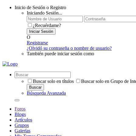
Inicio de Sesión o Registro
Iniciando Sesión...
¿Recuérdame?
Iniciar Sesión
O
Registrarse
¿Olvidó su contraseña o nombre de usuario?
También puede iniciar sesión como
Buscar solo en títulos
Buscar solo en Grupo de Int
Buscar
Búsqueda Avanzada
Foros
Blogs
Artículos
Grupos
Galerías