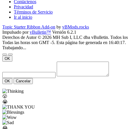
Contáctenos
Privacidad
Términos de Servicio
Ir al inicio
Topic Starter Ribbon Add-on
by
vBMods.rocks
Impulsado por
vBulletin™
Versión 6.2.1
Derechos de Autor © 2026 MH Sub I, LLC dba vBulletin. Todos los 
Todas las horas son GMT -5. Esta página fue generada en 16:40:17.
Trabajando...
OK
OK
Cancelar
😤
😭
😂