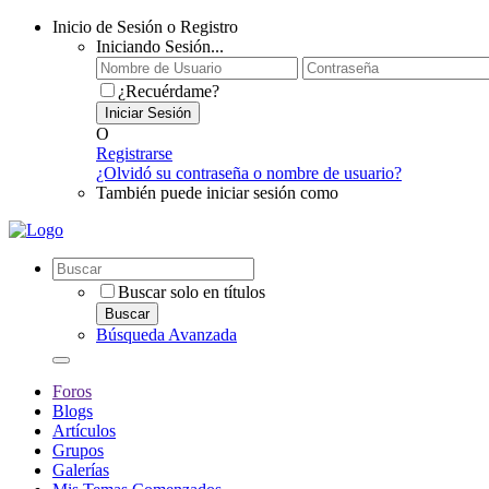
Inicio de Sesión o Registro
Iniciando Sesión...
¿Recuérdame?
Iniciar Sesión
O
Registrarse
¿Olvidó su contraseña o nombre de usuario?
También puede iniciar sesión como
Buscar solo en títulos
Buscar
Búsqueda Avanzada
Foros
Blogs
Artículos
Grupos
Galerías