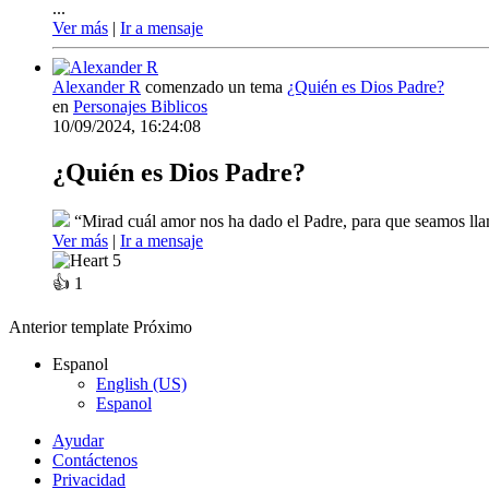
...
Ver más
|
Ir a mensaje
Alexander R
comenzado un tema
¿Quién es Dios Padre?
en
Personajes Biblicos
10/09/2024, 16:24:08
¿Quién es Dios Padre?
“Mirad cuál amor nos ha dado el Padre, para que seamos llam
Ver más
|
Ir a mensaje
5
👍
1
Anterior
template
Próximo
Espanol
English (US)
Espanol
Ayudar
Contáctenos
Privacidad