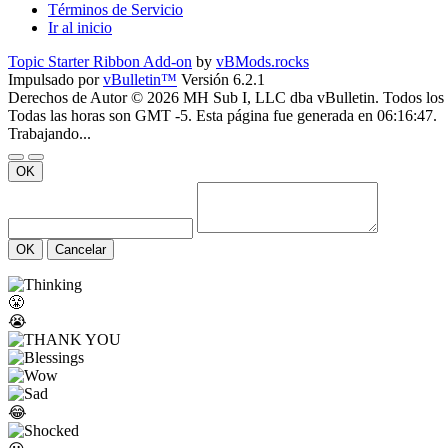
Términos de Servicio
Ir al inicio
Topic Starter Ribbon Add-on
by
vBMods.rocks
Impulsado por
vBulletin™
Versión 6.2.1
Derechos de Autor © 2026 MH Sub I, LLC dba vBulletin. Todos los 
Todas las horas son GMT -5. Esta página fue generada en 06:16:47.
Trabajando...
OK
OK
Cancelar
😤
😭
😂