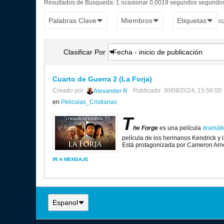
Resultados de Búsqueda:
1 ocasionar 0,0019 segundos segundos
Palabras Clave
Miembros
Etiquetas
c
Clasificar Por
Fecha - inicio de publicación
Cuarto de Guerra 2 (La Forja)
Creado por:
Publicado: 30/08/2024, 15:56:00
Alexander R
en
Peliculas_Cristianas
T
he Forge
es una película
dramáti
película de los hermanos Kendrick y l
Está protagonizada por Cameron Arne
IR A MENSAJE
Espanol