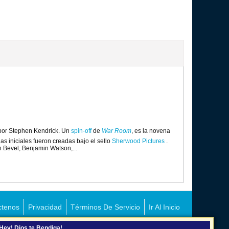
 por Stephen Kendrick. Un
spin-off
de
War Room
, es la novena
as iniciales fueron creadas bajo el sello
Sherwood Pictures
.
n Bevel, Benjamin Watson,...
ctenos
Privacidad
Términos De Servicio
Ir Al Inicio