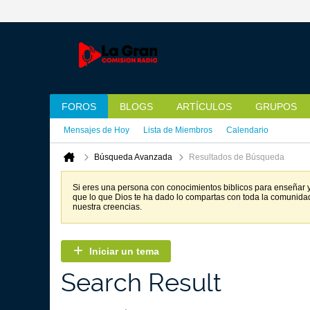
FOROS
BLOGS
ARTÍCULOS
GRUPOS
Mensajes de Hoy
Lista de Miembros
Calendario
Búsqueda Avanzada
Resultados de Búsqueda
Si eres una persona con conocimientos biblicos para enseñar y 
que lo que Dios te ha dado lo compartas con toda la comunida
nuestra creencias.
Iniciar un tema
Search Result