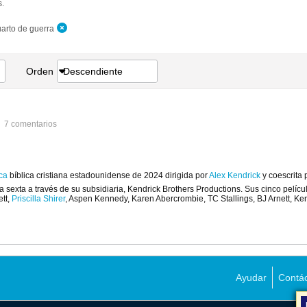
.
uarto de guerra
Orden
Descendiente
7 comentarios
ca
bíblica cristiana estadounidense de 2024 dirigida por
Alex Kendrick
y coescrita
a sexta a través de su subsidiaria, Kendrick Brothers Productions. Sus cinco películ
tt,
Priscilla Shirer
, Aspen Kennedy, Karen Abercrombie, TC Stallings, BJ Arnett, Ke
Ayudar
Contá