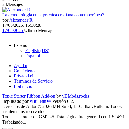
2
Mensajes
La demonología en la práctica cristiana contemporánea?
por
Alexander R
17/05/2025, 15:30:28
17/05/2025
Último Mensaje
Espanol
English (US)
Espanol
Ayudar
Contáctenos
Privacidad
Términos de Servicio
Ir al inicio
Topic Starter Ribbon Add-on
by
vBMods.rocks
Impulsado por
vBulletin™
Versión 6.2.1
Derechos de Autor © 2026 MH Sub I, LLC dba vBulletin. Todos
los derechos reservados.
Todas las horas son GMT -5. Esta página fue generada en 13:24:31.
Trabajando...