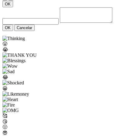
OK
OK
Cancelar
😤
😭
😂
😀
🥰
😘
🤢
😎