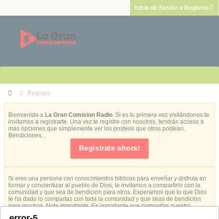
Inicio de Sesión o Registro
Register
Bienvenido a
La Gran Comision Radio
. Si es tu primera vez visitándonos te
invitamos a registrarte. Una vez te registre con nosotros, tendrás acceso a
mas opciones que simplemente ver los posteos que otros postean.
Bendiciones...
Registrate ahora!
Si eres una persona con conocimientos biblicos para enseñar y disfruta en
formar y concientizar al pueblo de Dios, te invitamos a compartirlo con la
comunidad y que sea de bendicion para otros. Esperamos que lo que Dios
te ha dado lo compartas con toda la comunidad y que seas de bendicion
para muchos. Nota Importante: Es importante que compartas nuestro
(CREDO)
para evitar enseñanzas que no van con nuestra creencias.
error-5