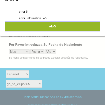
error-5
Iniciar un tema
error_information_x-5
Register
ok-5
Comience el proceso de registro.
Por Favor Introduzca Su Fecha de Nacimiento
Su fecha de nacimiento no se puede cambiar después de registrarse.
Topic Starter Ribbon Add-on
by
vBMods.rocks