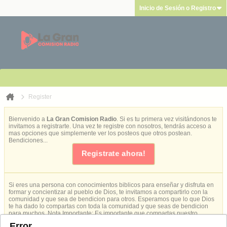
Inicio de Sesión o Registro
Register
Bienvenido a
La Gran Comision Radio
. Si es tu primera vez visitándonos te
invitamos a registrarte. Una vez te registre con nosotros, tendrás acceso a
mas opciones que simplemente ver los posteos que otros postean.
Bendiciones...
Registrate ahora!
Si eres una persona con conocimientos biblicos para enseñar y disfruta en
formar y concientizar al pueblo de Dios, te invitamos a compartirlo con la
comunidad y que sea de bendicion para otros. Esperamos que lo que Dios
te ha dado lo compartas con toda la comunidad y que seas de bendicion
para muchos. Nota Importante: Es importante que compartas nuestro
(CREDO)
para evitar enseñanzas que no van con nuestra creencias.
Error